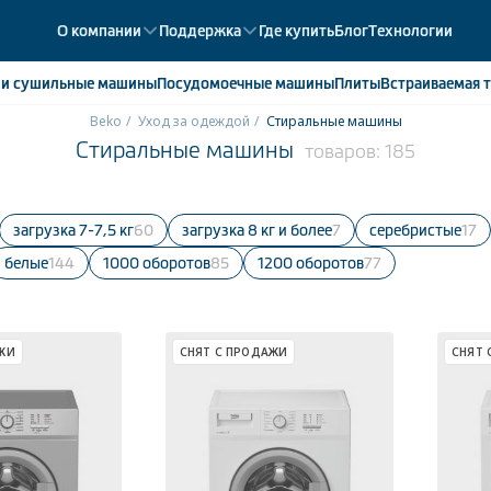
О компании
Поддержка
Где купить
Блог
Технологии
е
и сушильные машины
Посудомоечные
машины
Плиты
Встраиваемая
т
Beko
Уход за одеждой
Стиральные машины
Стиральные машины
товаров:
185
ики
358
ые камеры
43
ые лари
2
загрузка 7-7,5 кг
60
Загрузка 8 кг и более
7
серебристые
17
мые холодильники
14
белые
144
1000 оборотов
85
1200 оборотов
77
мые морозильные камеры
1
ЖИ
СНЯТ С ПРОДАЖИ
СНЯТ 