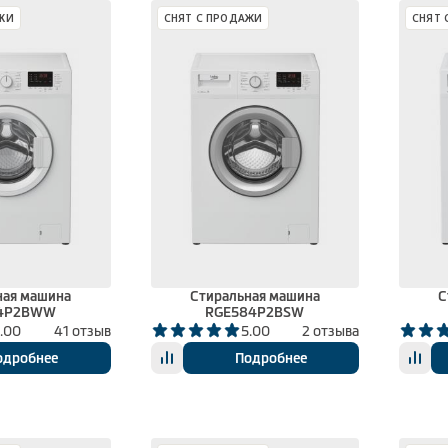
ЖИ
СНЯТ С ПРОДАЖИ
СНЯТ 
ная машина
Стиральная машина
С
4P2BWW
RGE584P2BSW
.00
41 отзыв
5.00
2 отзыва
одробнее
Подробнее