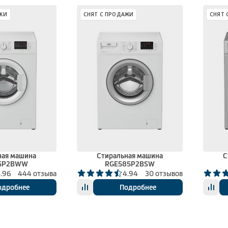
ЖИ
СНЯТ С ПРОДАЖИ
СНЯТ 
ная машина
Стиральная машина
С
5P2BWW
RGE585P2BSW
.96
444 отзыва
4.94
30 отзывов
одробнее
Подробнее