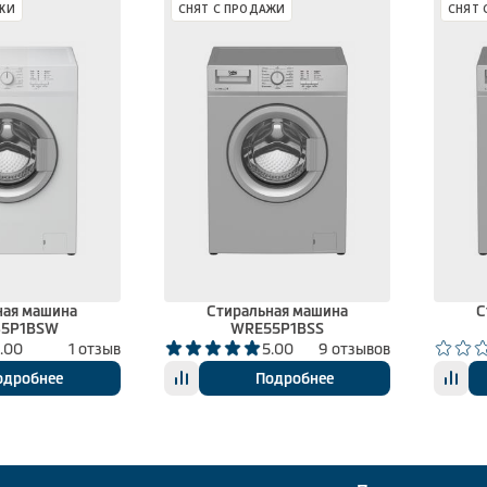
ЖИ
СНЯТ С ПРОДАЖИ
СНЯТ 
ная машина
Стиральная машина
С
85P1BSW
WRE55P1BSS
.00
1 отзыв
5.00
9 отзывов
одробнее
Подробнее