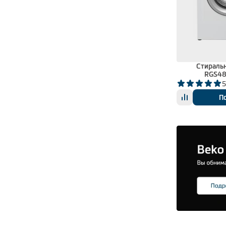
Стираль
RGS4
5
П