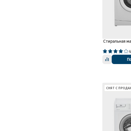
Стиральная м
4
П
СНЯТ С ПРОДА