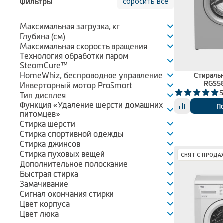
сбросить всё
Фильтры
Максимальная загрузка, кг
Глубина (см)
Максимальная скорость вращения
Технология обработки паром
SteamCure™
HomeWhiz, беспроводное управление
Стираль
RGS5
Инверторный мотор ProSmart
5
Тип дисплея
Функция «Удаление шерсти домашних
П
питомцев»
Стирка шерсти
Стирка спортивной одежды
Стирка джинсов
Стирка пуховых вещей
СНЯТ С ПРОДА
Дополнительное полоскание
Быстрая стирка
Замачивание
Сигнал окончания стирки
Цвет корпуса
Цвет люка