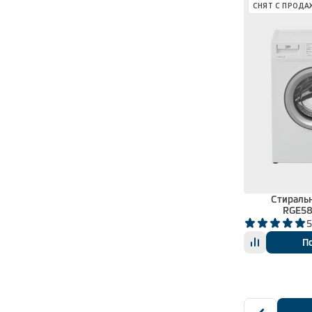
СНЯТ С ПРОДА
Стираль
RGE5
5
П