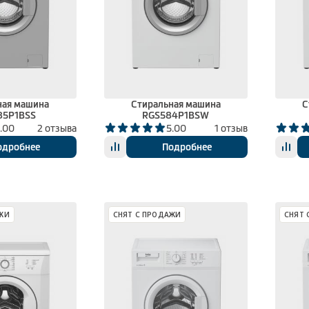
ная машина
Стиральная машина
С
85P1BSS
RGS584P1BSW
.00
2 отзыва
5.00
1 отзыв
одробнее
Подробнее
ЖИ
СНЯТ С ПРОДАЖИ
СНЯТ 