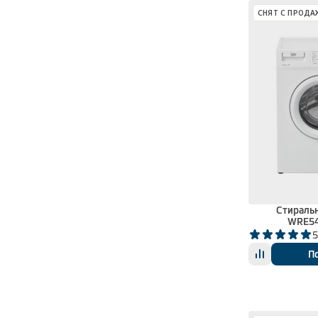
СНЯТ С ПРОДА
Стираль
WRE5
5
П