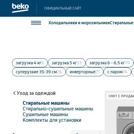
ОФИЦИАЛЬНЫЙ САЙТ
Холодильники
и морозильники
Стиральны
Холодильники и морозильники
Холодильн
Морозильн
Стиральные и сушильные машины
Морозильн
Загрузка 4 кг
6
Загрузка 5 кг
33
Загрузка 6 - 6,5 кг
79
Посудомоечные машины
Встраивае
суперузкие 35-39 см
26
инверторные
71
с паром
74
Встраивае
Плиты
Встраиваемая техника
Уход за одеждой
СНЯТ С ПРОДА
Малая бытовая техника
Стиральные машины
Стирально-сушильные машины
Климатическая техника
Сушильные машины
Комплекты для установки