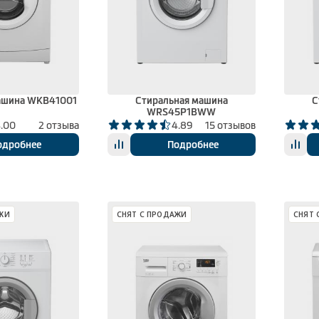
ашина WKB41001
Стиральная машина
С
WRS45P1BWW
.00
2 отзыва
4.89
15 отзывов
одробнее
Подробнее
ЖИ
СНЯТ С ПРОДАЖИ
СНЯТ 