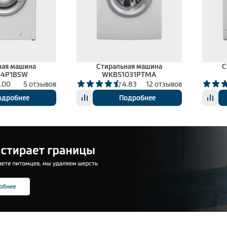
ная машина
Стиральная машина
С
84P1BSW
WKB51031PTMA
.00
5 отзывов
4.83
12 отзывов
одробнее
Подробнее