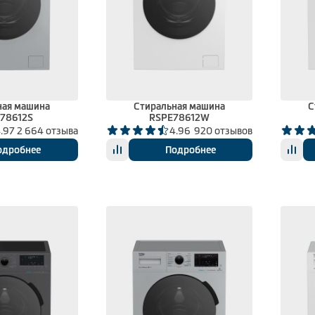
ная машина
Стиральная машина
С
78612S
RSPE78612W
.97
2 664 отзыва
4.96
920 отзывов
одробнее
Подробнее