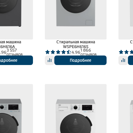
ная машина
Стиральная машина
С
6H616A
WSPE6H616S
3 557
1 866
.96
4.96
отзывов
отзывов
одробнее
Подробнее