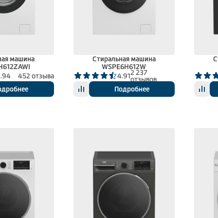
ная машина
Стиральная машина
С
H612ZAWI
WSPE6H612W
2 237
.94
452 отзыва
4.91
отзывов
одробнее
Подробнее