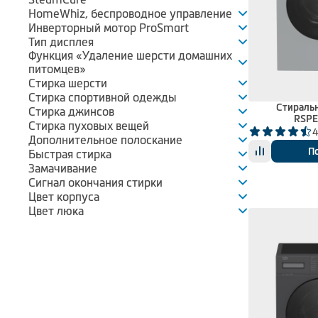
HomeWhiz, беспроводное управление
Инверторный мотор ProSmart
Тип дисплея
Функция «Удаление шерсти домашних
питомцев»
Стирка шерсти
Стирка спортивной одежды
Стираль
Стирка джинсов
RSPE
Стирка пуховых вещей
4
Дополнительное полоскание
П
Быстрая стирка
Замачивание
Сигнал окончания стирки
Цвет корпуса
Цвет люка