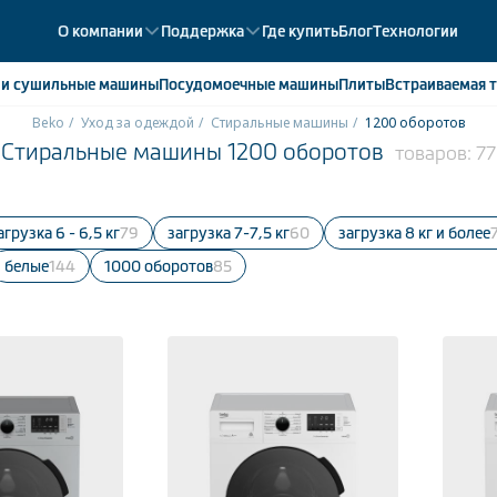
О компании
Поддержка
Где купить
Блог
Технологии
е
и сушильные машины
Посудомоечные
машины
Плиты
Встраиваемая
т
Beko
Уход за одеждой
Стиральные машины
1200 оборотов
Стиральные машины 1200 оборотов
товаров:
77
ики
358
ые камеры
43
ые лари
2
Загрузка 6 - 6,5 кг
79
загрузка 7-7,5 кг
60
Загрузка 8 кг и более
мые холодильники
14
белые
144
1000 оборотов
85
мые морозильные камеры
1