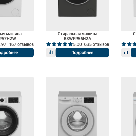
ная машина
Стиральная машина
С
R57H2W
B3WFR56H2A
.97
167 отзывов
5.00
635 отзывов
одробнее
Подробнее