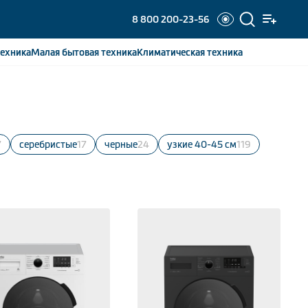
8 800 200-23-56
ехника
Малая бытовая
техника
Климатическая
техника
7
серебристые
17
черные
24
узкие 40-45 см
119