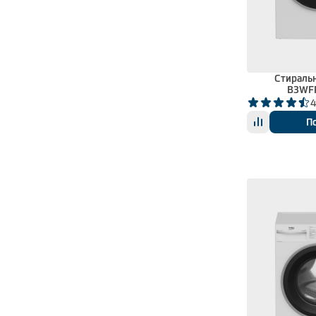
Стираль
B3WF
4
П