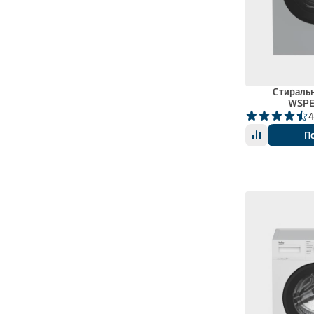
Стираль
WSPE
4
П