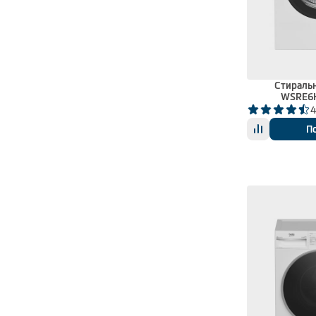
Стираль
WSRE6
4
П