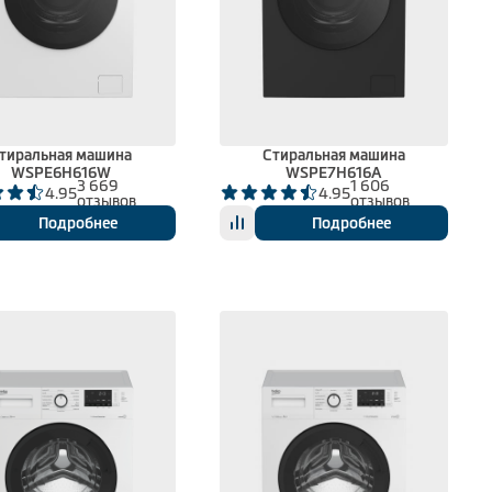
тиральная машина
Стиральная машина
WSPE6H616W
WSPE7H616A
3 669
1 606
4.95
4.95
отзывов
отзывов
Подробнее
Подробнее