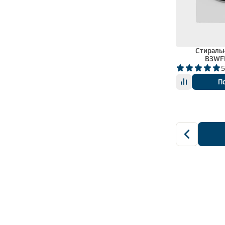
Стираль
B3WF
5
П