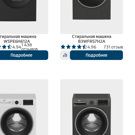
тиральная машина
Стиральная машина
WSPE6H612A
B3WFR57H2A
1 438
4.94
4.96
731 отзыв
отзывов
Подробнее
Подробнее