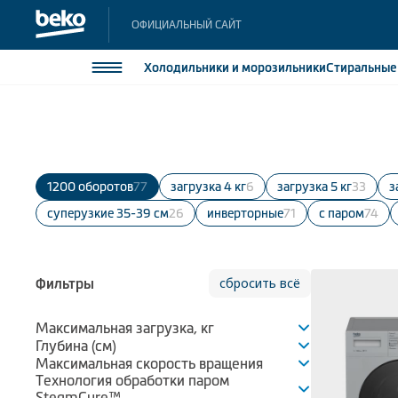
ОФИЦИАЛЬНЫЙ САЙТ
Холодильники
и морозильники
Стиральны
Холодильники и морозильники
Холодильн
Морозильн
Стиральные и сушильные машины
Морозильн
1200 оборотов
77
Загрузка 4 кг
6
Загрузка 5 кг
33
Посудомоечные машины
Встраивае
суперузкие 35-39 см
26
инверторные
71
с паром
74
Встраивае
Плиты
Встраиваемая техника
сбросить всё
Фильтры
Малая бытовая техника
Климатическая техника
Максимальная загрузка, кг
Глубина (см)
Максимальная скорость вращения
Технология обработки паром
SteamCure™