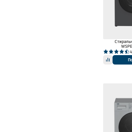
Стираль
WSPE
4
П