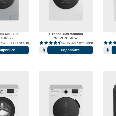
ная машина
Стиральная машина
С
7H616S
WSPE7H616W
.94
1 121 отзыв
4.95
407 отзывов
одробнее
Подробнее