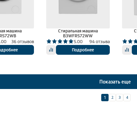
ная машина
Стиральная машина
С
R572WB
B3WFR572WW
.00
36 отзывов
5.00
94 отзыва
одробнее
Подробнее
Показать еще
2
3
4
1