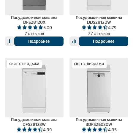
Посудомоечная машина
Посудомоечная машина
DFS28120X
DDS28120W
5.00
4.79
7 отзывов
27 отзывов
Подробнее
Подробнее
СНЯТ С ПРОДАЖИ
СНЯТ С ПРОДАЖИ
Посудомоечная машина
Посудомоечная машина
DFS28123W
BDFS26020W
4.99
4.95