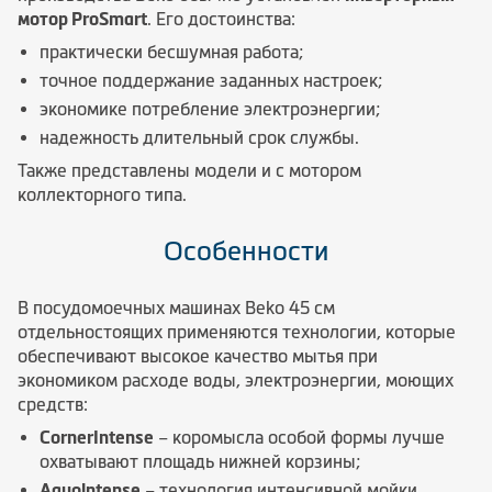
мотор ProSmart
. Его достоинства:
практически бесшумная работа;
точное поддержание заданных настроек;
экономике потребление электроэнергии;
надежность длительный срок службы.
Также представлены модели и с мотором
коллекторного типа.
Особенности
В посудомоечных машинах Beko 45 см
отдельностоящих применяются технологии, которые
обеспечивают высокое качество мытья при
экономиком расходе воды, электроэнергии, моющих
средств:
CornerIntense
– коромысла особой формы лучше
охватывают площадь нижней корзины;
Aquolntense
– технология интенсивной мойки,