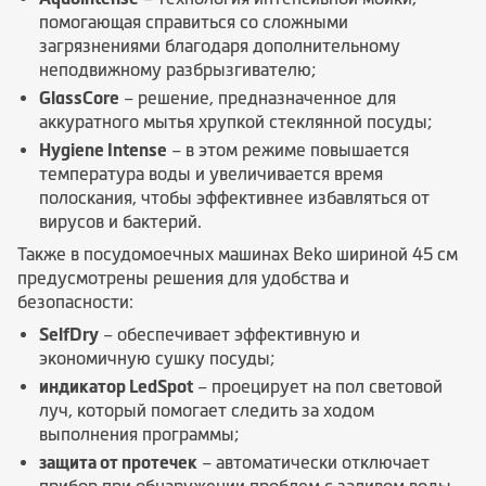
помогающая справиться со сложными
загрязнениями благодаря дополнительному
неподвижному разбрызгивателю;
GlassCore
– решение, предназначенное для
аккуратного мытья хрупкой стеклянной посуды;
Hygiene Intense
– в этом режиме повышается
температура воды и увеличивается время
полоскания, чтобы эффективнее избавляться от
вирусов и бактерий.
Также в посудомоечных машинах Beko шириной 45 см
предусмотрены решения для удобства и
безопасности:
SelfDry
– обеспечивает эффективную и
экономичную сушку посуды;
индикатор LedSpot
– проецирует на пол световой
луч, который помогает следить за ходом
выполнения программы;
защита от протечек
– автоматически отключает
прибор при обнаружении проблем с заливом воды.