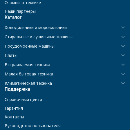
Отзывы о технике
Наши партнёры
Каталог
Холодильники и морозильники
Стиральные и сушильные машины
Посудомоечные машины
Плиты
Встраиваемая техника
Малая бытовая техника
Климатическая техника
Поддержка
Справочный центр
Гарантия
Контакты
Руководство пользователя