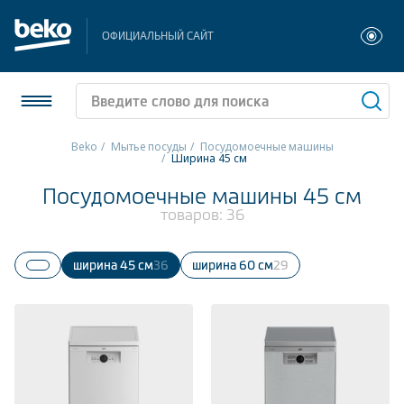
ОФИЦИАЛЬНЫЙ САЙТ
Beko
Мытье посуды
Посудомоечные машины
Ширина 45 см
Холодильники и морозильники
Посудомоечные машины 45 см
товаров:
36
Стиральные и сушильные машины
Посудомоечные машины
Ширина 45 см
36
Ширина 60 см
29
Плиты
Встраиваемая техника
Малая бытовая техника