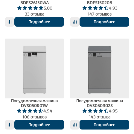
BDFS26130WA
BDFS15020B
5.00
4.93
33 отзыва
147 отзывов
Подробнее
Подробнее
Посудомоечная машина
Посудомоечная машина
DVS050R01W
DVS050R02S
4.94
4.95
106 отзывов
143 отзыва
Подробнее
Подробнее