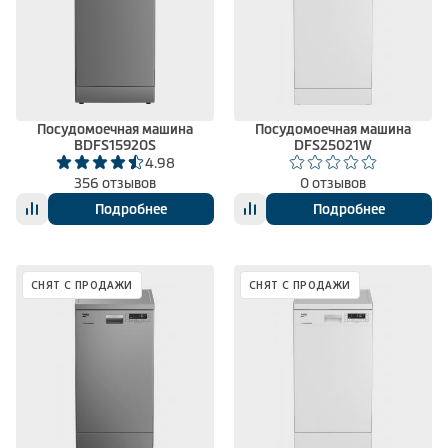
Посудомоечная машина
Посудомоечная машина
BDFS15920S
DFS25021W
4.98
356 отзывов
0 отзывов
Подробнее
Подробнее
СНЯТ С ПРОДАЖИ
СНЯТ С ПРОДАЖИ