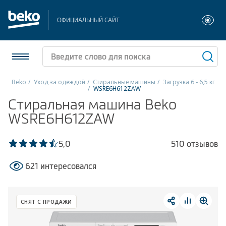
ОФИЦИАЛЬНЫЙ САЙТ
Beko
Уход за одеждой
Стиральные машины
Загрузка 6 - 6,5 кг
WSRE6H612ZAW
Холодильники и морозильники
Стиральная машина Beko
WSRE6H612ZAW
Стиральные и сушильные машины
5,0
510 отзывов
Посудомоечные машины
621 интересовался
Плиты
Встраиваемая техника
СНЯТ С ПРОДАЖИ
Малая бытовая техника