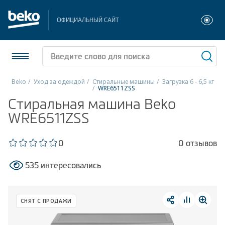
ОФИЦИАЛЬНЫЙ САЙТ
Beko
Уход за одеждой
Стиральные машины
Загрузка 6 - 6,5 кг
WRE6511ZSS
Холодильники и морозильники
Стиральная машина Beko
WRE6511ZSS
Стиральные и сушильные машины
0
0 отзывов
Посудомоечные машины
535 интересовались
Плиты
Встраиваемая техника
СНЯТ С ПРОДАЖИ
Малая бытовая техника