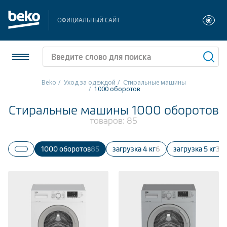
ОФИЦИАЛЬНЫЙ САЙТ
Beko
Уход за одеждой
Стиральные машины
1000 оборотов
Холодильники и морозильники
Стиральные машины 1000 оборотов
товаров:
85
Стиральные и сушильные машины
Посудомоечные машины
1000 оборотов
85
Загрузка 4 кг
6
Загрузка 5 кг
33
Плиты
Встраиваемая техника
Малая бытовая техника