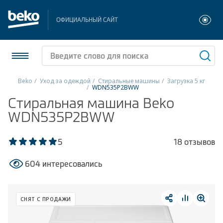
ОФИЦИАЛЬНЫЙ САЙТ
Beko
Уход за одеждой
Стиральные машины
Загрузка 5 кг
WDN535P2BWW
Холодильники и морозильники
Стиральная машина Beko
WDN535P2BWW
Стиральные и сушильные машины
5
18 отзывов
Посудомоечные машины
604 интересовались
Плиты
Встраиваемая техника
СНЯТ С ПРОДАЖИ
Малая бытовая техника