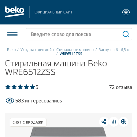
ОФИЦИАЛЬНЫЙ САЙТ
Beko
Уход за одеждой
Стиральные машины
Загрузка 6 - 6,5 кг
WRE6512ZSS
Холодильники и морозильники
Стиральная машина Beko
WRE6512ZSS
Стиральные и сушильные машины
5
72 отзыва
Посудомоечные машины
583 интересовались
Плиты
Встраиваемая техника
СНЯТ С ПРОДАЖИ
Малая бытовая техника