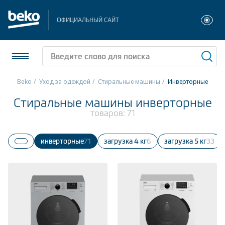
ОФИЦИАЛЬНЫЙ САЙТ
Beko
Уход за одеждой
Стиральные машины
инверторные
Холодильники и морозильники
Стиральные машины инверторные
товаров:
71
Стиральные и сушильные машины
инверторные
71
Загрузка 4 кг
6
Загрузка 5 кг
33
Посудомоечные машины
Плиты
Встраиваемая техника
Малая бытовая техника