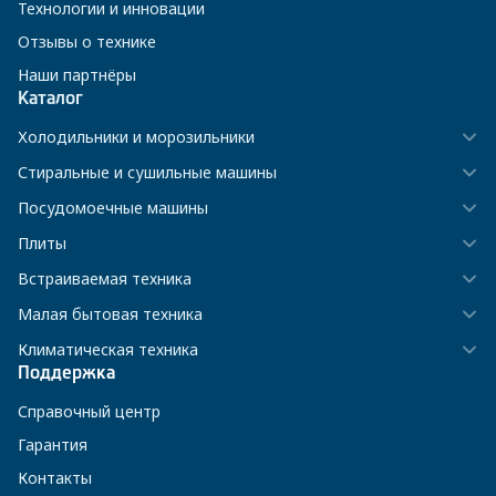
Технологии и инновации
Отзывы о технике
Наши партнёры
Каталог
Холодильники и морозильники
Стиральные и сушильные машины
Посудомоечные машины
Плиты
Встраиваемая техника
Малая бытовая техника
Климатическая техника
Поддержка
Справочный центр
Гарантия
Контакты