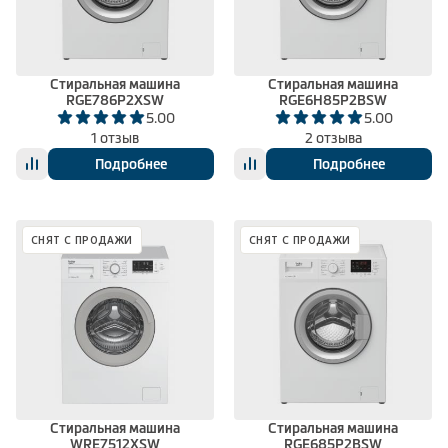
Климатическая техника
Стиральная машина
Стиральная машина
RGE786P2XSW
RGE6H85P2BSW
0
Сравнить
5.00
5.00
1 отзыв
2 отзыва
Подробнее
Подробнее
СНЯТ С ПРОДАЖИ
СНЯТ С ПРОДАЖИ
Стиральная машина
Стиральная машина
WRE7512XSW
RGE685P2BSW