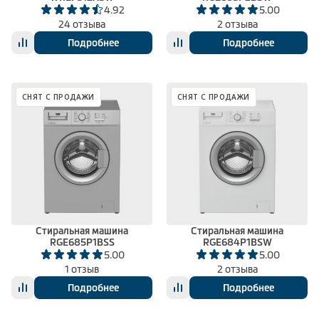
4.92
5.00
24 отзыва
2 отзыва
Подробнее
Подробнее
СНЯТ С ПРОДАЖИ
СНЯТ С ПРОДАЖИ
Стиральная машина
Стиральная машина
RGE685P1BSS
RGE684P1BSW
5.00
5.00
1 отзыв
2 отзыва
Подробнее
Подробнее