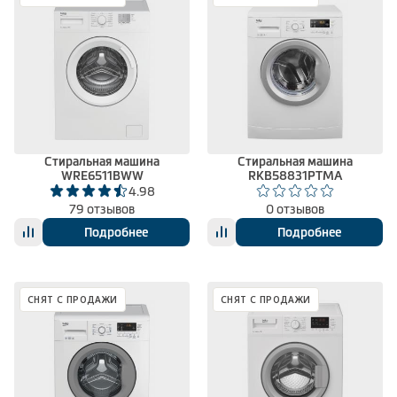
Стиральная машина
Стиральная машина
WRE6511BWW
RKB58831PTMA
4.98
79 отзывов
0 отзывов
Подробнее
Подробнее
СНЯТ С ПРОДАЖИ
СНЯТ С ПРОДАЖИ