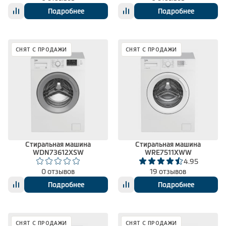
Подробнее
Подробнее
СНЯТ С ПРОДАЖИ
СНЯТ С ПРОДАЖИ
Стиральная машина
Стиральная машина
WDN73612XSW
WRE7511XWW
4.95
0 отзывов
19 отзывов
Подробнее
Подробнее
СНЯТ С ПРОДАЖИ
СНЯТ С ПРОДАЖИ