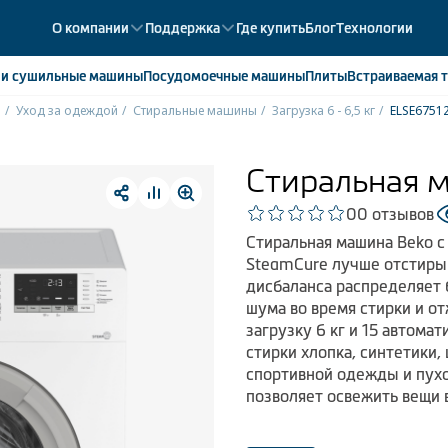
О компании
Поддержка
Где купить
Блог
Технологии
е
и сушильные машины
Посудомоечные
машины
Плиты
Встраиваемая
т
o
Уход за одеждой
Стиральные машины
Загрузка 6 - 6,5 кг
ELSE675
ики
358
ые камеры
43
Стиральная 
ые лари
2
0
0 отзывов
мые холодильники
14
Стиральная машина Beko с
мые морозильные камеры
1
SteamCure лучше отстирыв
дисбаланса распределяет 
шума во время стирки и о
загрузку 6 кг и 15 автом
стирки хлопка, синтетики,
спортивной одежды и пухо
позволяет освежить вещи в