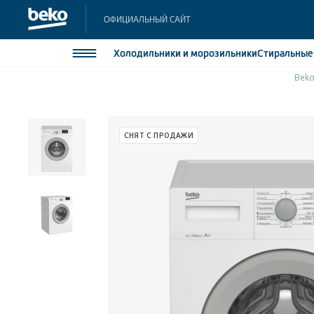
ОФИЦИАЛЬНЫЙ САЙТ
Холодильники
и морозильники
Стиральны
Bek
Холодильники и морозильники
Холодильн
Морозильн
Стиральные и сушильные машины
СНЯТ С ПРОДАЖИ
Морозильн
Посудомоечные машины
Встраивае
Встраивае
Плиты
Встраиваемая техника
Малая бытовая техника
Климатическая техника