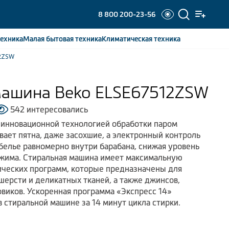
8 800 200-23-56
ехника
Малая бытовая
техника
Климатическая
техника
12ZSW
машина Beko ELSE67512ZSW
542 интересовались
 инновационной технологией обработки паром
ает пятна, даже засохшие, а электронный контроль
белье равномерно внутри барабана, снижая уровень
тжима. Стиральная машина имеет максимальную
атических программ, которые предназначены для
 шерсти и деликатных тканей, а также джинсов,
виков. Ускоренная программа «Экспресс 14»
 стиральной машине за 14 минут цикла стирки.