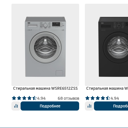
SS
Стиральная машина WSRE6512ZSS
Стиральная машина 
вов
4.94
68 отзывов
4.94
Подробнее
Подроб