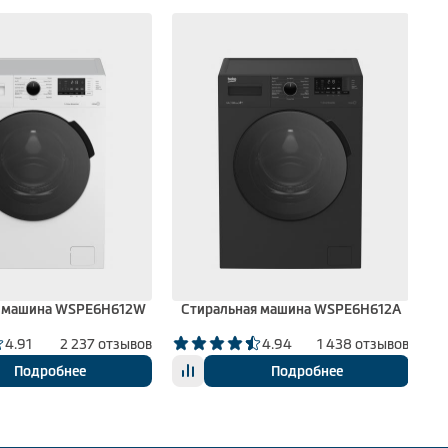
я машина WSPE6H612W
Стиральная машина WSPE6H612A
С
4.91
2 237 отзывов
4.94
1 438 отзывов
Подробнее
Подробнее