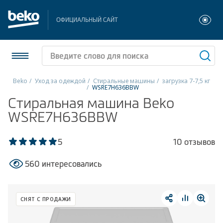
ОФИЦИАЛЬНЫЙ САЙТ
Beko
Уход за одеждой
Стиральные машины
загрузка 7-7,5 кг
WSRE7H636BBW
Холодильники и морозильники
Стиральная машина Beko
WSRE7H636BBW
Стиральные и сушильные машины
5
10 отзывов
Посудомоечные машины
560 интересовались
Плиты
Встраиваемая техника
СНЯТ С ПРОДАЖИ
Малая бытовая техника