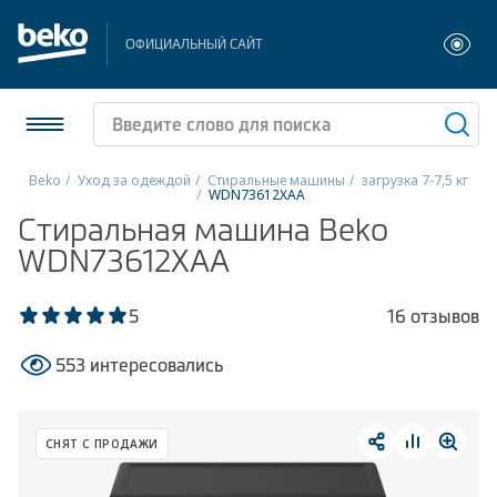
ОФИЦИАЛЬНЫЙ САЙТ
Beko
Уход за одеждой
Стиральные машины
загрузка 7-7,5 кг
WDN73612XAA
Холодильники и морозильники
Стиральная машина Beko
WDN73612XAA
Стиральные и сушильные машины
5
16 отзывов
Посудомоечные машины
553 интересовались
Плиты
Встраиваемая техника
СНЯТ С ПРОДАЖИ
Малая бытовая техника