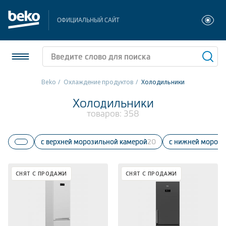
ОФИЦИАЛЬНЫЙ САЙТ
Beko
Охлаждение продуктов
Холодильники
Холодильники и морозильники
Холодильники
товаров:
358
Стиральные и сушильные машины
С верхней морозильной камерой
20
С нижней мороз
Посудомоечные машины
Плиты
СНЯТ С ПРОДАЖИ
СНЯТ С ПРОДАЖИ
Встраиваемая техника
Малая бытовая техника