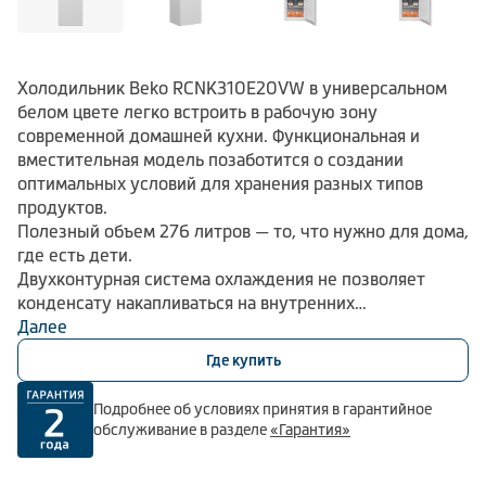
Холодильник Beko RCNK310E20VW в универсальном
белом цвете легко встроить в рабочую зону
современной домашней кухни. Функциональная и
вместительная модель позаботится о создании
оптимальных условий для хранения разных типов
продуктов.
Полезный объем 276 литров — то, что нужно для дома,
где есть дети.
Двухконтурная система охлаждения не позволяет
конденсату накапливаться на внутренних
поверхностях. Это позволяет забыть о регулярной
Далее
ручной разморозке, что значительно упрощает уход за
Где купить
техникой.
В ящике для фруктов и овощей применяется
Подробнее об условиях принятия в гарантийное
специальная трехцветная подсветка, которая помогает
обслуживание в разделе
«Гарантия»
дольше сохранить вкус и витамины.
Функции быстрой заморозки и быстрого охлаждения в