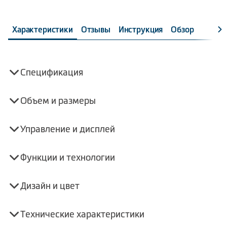
холодильнике Beko RCNK310E20VW помогут вам легко
загружать большие объемы свежих продуктов и
поддерживать стабильную температуру в камерах,
Характеристики
Отзывы
Инструкция
Обзор
продлевая срок их хранения.
Спецификация
Объем и размеры
Управление и дисплей
Функции и технологии
Дизайн и цвет
Технические характеристики