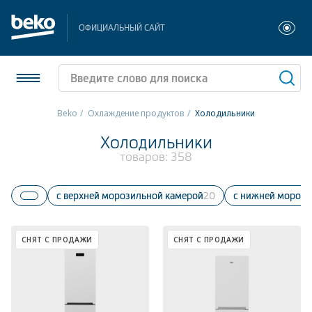
ОФИЦИАЛЬНЫЙ САЙТ
Beko
Охлаждение продуктов
Холодильники
Холодильники и морозильники
Холодильники
товаров:
358
Стиральные и сушильные машины
С верхней морозильной камерой
20
С нижней мороз
Посудомоечные машины
Плиты
СНЯТ С ПРОДАЖИ
СНЯТ С ПРОДАЖИ
Встраиваемая техника
Малая бытовая техника