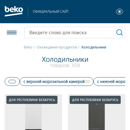
ОФИЦИАЛЬНЫЙ САЙТ
Beko
Охлаждение продуктов
Холодильники
Холодильники и морозильники
Холодильники
товаров:
358
Стиральные и сушильные машины
С верхней морозильной камерой
20
С нижней мороз
Посудомоечные машины
Плиты
ДЛЯ РЕСПУБЛИКИ БЕЛАРУСЬ
ДЛЯ РЕСПУБЛИКИ БЕЛАРУСЬ
Встраиваемая техника
Малая бытовая техника