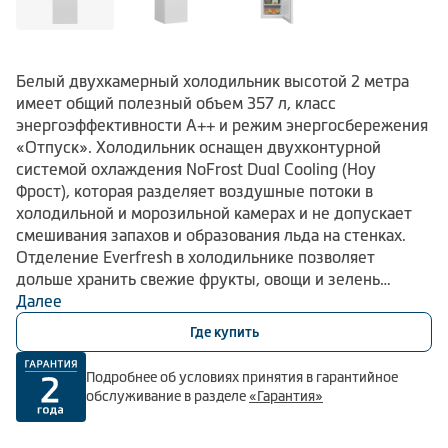
Белый двухкамерный холодильник высотой 2 метра
имеет общий полезный объем 357 л, класс
энергоэффективности А++ и режим энергосбережения
«Отпуск». Холодильник оснащен двухконтурной
системой охлаждения NoFrost Dual Cooling (Ноу
Фрост), которая разделяет воздушные потоки в
холодильной и морозильной камерах и не допускает
смешивания запахов и образования льда на стенках.
Отделение Everfresh в холодильнике позволяет
дольше хранить свежие фрукты, овощи и зелень
благодаря постоянной оптимальной влажности внутри.
Далее
Специальный отсек с температурой 0-3 °С в
Где купить
холодильной камере предназначен для более долгого
хранения свежего мяса, рыбы и молочных продуктов
Подробнее об условиях принятия в гарантийное
без заморозки. За надежность и долговечность работы
обслуживание в разделе
«Гарантия»
отвечает инверторный мотор Pro Smart, который
отличается невысоким энергопотреблением и