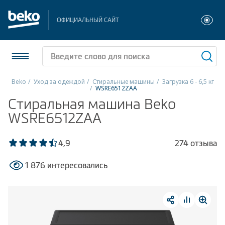
ОФИЦИАЛЬНЫЙ САЙТ
Beko
Уход за одеждой
Стиральные машины
Загрузка 6 - 6,5 кг
WSRE6512ZAA
Холодильники и морозильники
Стиральная машина Beko
WSRE6512ZAA
Стиральные и сушильные машины
4,9
274 отзыва
Посудомоечные машины
1 876 интересовались
Плиты
Встраиваемая техника
Малая бытовая техника