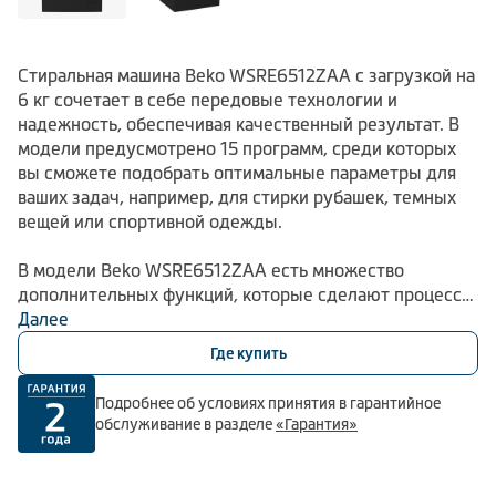
Стиральная машина Beko WSRE6512ZAA с загрузкой на
6 кг сочетает в себе передовые технологии и
надежность, обеспечивая качественный результат. В
модели предусмотрено 15 программ, среди которых
вы сможете подобрать оптимальные параметры для
ваших задач, например, для стирки рубашек, темных
вещей или спортивной одежды.
В модели Beko WSRE6512ZAA есть множество
дополнительных функций, которые сделают процесс
стирки более комфортным, например, функция
Далее
обработки паром, быстрая стирка, отсрочка запуска и
Где купить
защита от случайного нажатия. Технология удаления
шерсти животных разработана специально для
Подробнее об условиях принятия в гарантийное
владельцев домашних питомцев, эффективно удаляя с
обслуживание в разделе
«Гарантия»
ткани шерсть за счет дополнительных алгоритмов
подачи воды и вращения барабана.