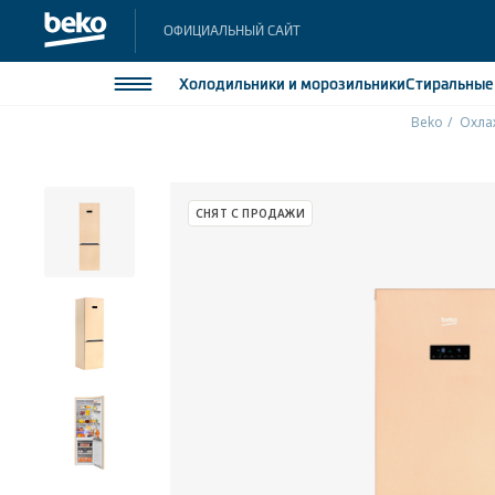
ОФИЦИАЛЬНЫЙ САЙТ
Холодильники
и морозильники
Стиральны
Beko
Охла
Холодильники и морозильники
Холодильн
Морозильн
Стиральные и сушильные машины
СНЯТ С ПРОДАЖИ
Морозильн
Посудомоечные машины
Встраивае
Встраивае
Плиты
Встраиваемая техника
Малая бытовая техника
Климатическая техника