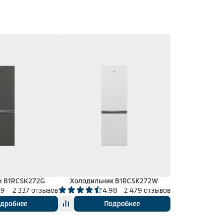
к B1RCSK272G
Холодильник B1RCSK272W
99
2 337 отзывов
4.98
2 479 отзывов
дробнее
Подробнее