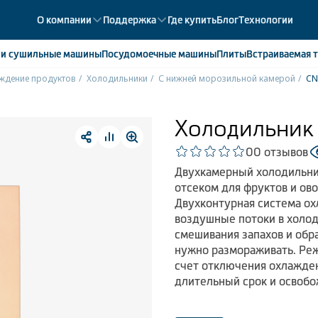
О компании
Поддержка
Где купить
Блог
Технологии
е
и сушильные машины
Посудомоечные
машины
Плиты
Встраиваемая
т
ждение продуктов
Холодильники
С нижней морозильной камерой
C
ики
358
ые камеры
43
Холодильник
ые лари
2
0
0 отзывов
мые холодильники
14
Двухкамерный холодильни
мые морозильные камеры
1
отсеком для фруктов и овощ
Двухконтурная система охл
воздушные потоки в холод
смешивания запахов и обра
нужно размораживать. Реж
счет отключения охлажден
длительный срок и освобо