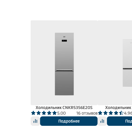
Холодильник CNKR5356E20S
Холодильник
5.00
16 отзывов
4.9
Подробнее
По