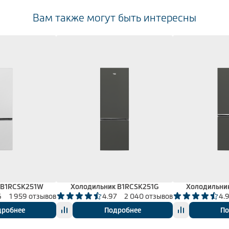
Вам также могут быть интересны
 B1RCSK251W
Холодильник B1RCSK251G
Холодильни
6
1 959 отзывов
4.97
2 040 отзывов
4.
дробнее
Подробнее
По