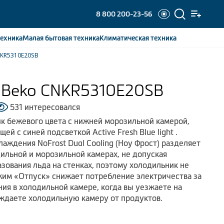
8 800 200-23-56
ехника
Малая бытовая
техника
Климатическая
техника
NKR5310E20SB
 Beko CNKR5310E20SB
531 интересовался
к бежевого цвета с нижней морозильной камерой,
ей с синей подсветкой Active Fresh Blue light .
аждения NoFrost Dual Cooling (Ноу Фрост) разделяет
ильной и морозильной камерах, не допуская
зования льда на стенках, поэтому холодильник не
им «Отпуск» снижает потребление электричества за
ия в холодильной камере, когда вы уезжаете на
ждаете холодильную камеру от продуктов.