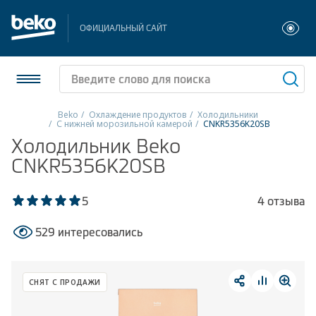
ОФИЦИАЛЬНЫЙ САЙТ
Beko
Охлаждение продуктов
Холодильники
С нижней морозильной камерой
CNKR5356K20SB
Холодильники и морозильники
Холодильник Beko
CNKR5356K20SB
Стиральные и сушильные машины
5
4 отзыва
Посудомоечные машины
529 интересовались
Плиты
Встраиваемая техника
СНЯТ С ПРОДАЖИ
Малая бытовая техника