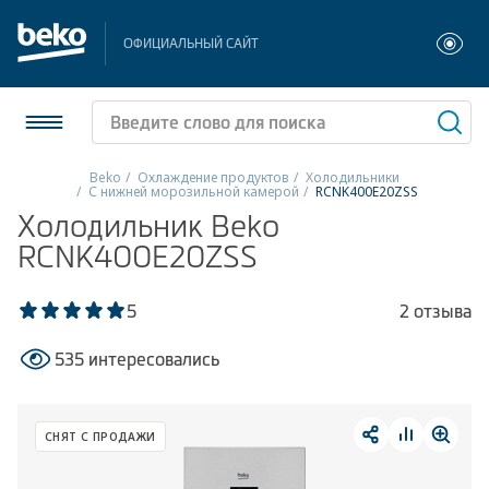
ОФИЦИАЛЬНЫЙ САЙТ
Beko
Охлаждение продуктов
Холодильники
С нижней морозильной камерой
RCNK400E20ZSS
Холодильники и морозильники
Холодильник Beko
RCNK400E20ZSS
Стиральные и сушильные машины
5
2 отзыва
Посудомоечные машины
535 интересовались
Плиты
Встраиваемая техника
СНЯТ С ПРОДАЖИ
Малая бытовая техника