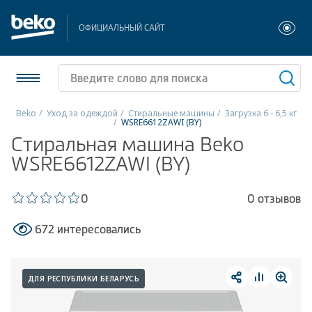
ОФИЦИАЛЬНЫЙ САЙТ
Beko
Уход за одеждой
Стиральные машины
Загрузка 6 - 6,5 кг
WSRE6612ZAWI (BY)
Холодильники и морозильники
Стиральная машина Beko
WSRE6612ZAWI (BY)
Стиральные и сушильные машины
0
0 отзывов
Посудомоечные машины
672 интересовались
Плиты
Встраиваемая техника
ДЛЯ РЕСПУБЛИКИ БЕЛАРУСЬ
Малая бытовая техника