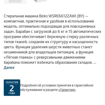
Стиральная машина Beko WSRE6612ZAWI (BY) —
компактная, практичная и удобная в использовании
модель, оптимально подходящая для повседневных
задач. Барабан с загрузкой до 6 кг и 15 автоматических
программ обеспечивает бережную стирку различных
типов тканей, сохраняя их структуру и насыщенность
цвета. Функция удаления шерсти животных станет
незаменимой для владельцев питомцев, а функция
«Лёгкая глажка» с реверсивными движениями
барабана поможет избежать образования складок.
Далее
Дополнительный комфорт при использовании
стиральной машины Beko WSRE6612ZAWI (BY)
обеспечивает функция отложенного старта до 19
Подробнее об условиях принятия в гарантийное
часов, позволяющая планировать стирку в наиболее
обслуживание в разделе
«Гарантия»
удобное время и получать чистое белье тогда, когда
вам это удобно.