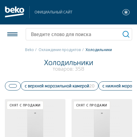
ОФИЦИАЛЬНЫЙ САЙТ
Beko
Охлаждение продуктов
Холодильники
Холодильники и морозильники
Холодильники
товаров:
358
Стиральные и сушильные машины
С верхней морозильной камерой
20
С нижней мороз
Посудомоечные машины
Плиты
СНЯТ С ПРОДАЖИ
СНЯТ С ПРОДАЖИ
Встраиваемая техника
Малая бытовая техника