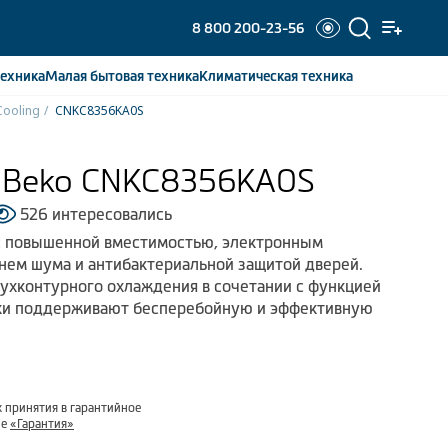
8 800 200-23-56
ехника
Малая бытовая
техника
Климатическая
техника
Cooling
CNKC8356KA0S
 Beko CNKC8356KA0S
526 интересовались
с повышенной вместимостью, электронным
нем шума и антибактериальной защитой дверей.
ухконтурного охлаждения в сочетании с функцией
ки поддерживают бесперебойную и эффективную
 принятия в гарантийное
ле
«Гарантия»