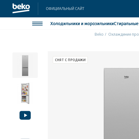
ОФИЦИАЛЬНЫЙ САЙТ
Холодильники
и морозильники
Стиральны
Beko
Охлаждение про
Холодильники и морозильники
Холодильн
Морозильн
Стиральные и сушильные машины
СНЯТ С ПРОДАЖИ
Морозильн
Посудомоечные машины
Встраивае
Встраивае
Плиты
Встраиваемая техника
Малая бытовая техника
Климатическая техника