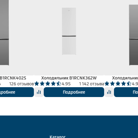
 B1RCNK402S
Холодильник B1RCNK362W
Холодильни
4
126 отзывов
4.95
1 142 отзыва
4.
дробнее
Подробнее
По
Каталог