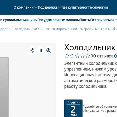
О компании
Поддержка
Где купить
Блог
Технологии
е
и сушильные машины
Посудомоечные
машины
Плиты
Встраиваемая
т
дуктов
Холодильники
С нижней морозильной камерой
NoFrost Dual 
ики
358
ые камеры
43
Холодильник
ые лари
2
0
0 отзывов
мые холодильники
14
Элегантный холодильник 
мые морозильные камеры
1
управлением, низким уров
Инновационная система дв
автоматической размороз
работу холодильника.
Подробнее об условиях
обслуживание в разде