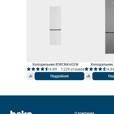
Холодильник B1RCNK402W
Холодильник
4.99
1 229 отзывов
4.9
Подробнее
По
О компании