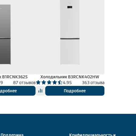
к B1RCNK362S
Холодильник B3RCNK402HW
99
87 отзывов
4.95
363 отзыва
дробнее
Подробнее
Поддержка
Конфиденциальность и