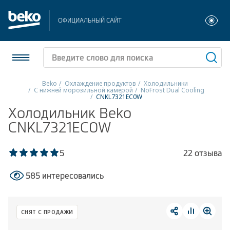
ОФИЦИАЛЬНЫЙ САЙТ
Beko
Охлаждение продуктов
Холодильники
С нижней морозильной камерой
NoFrost Dual Cooling
CNKL7321EC0W
Холодильники и морозильники
Холодильник Beko
CNKL7321EC0W
Стиральные и сушильные машины
Посудомоечные машины
5
22 отзыва
Плиты
585 интересовались
Встраиваемая техника
СНЯТ С ПРОДАЖИ
Малая бытовая техника