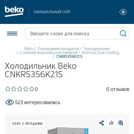
ОФИЦИАЛЬНЫЙ САЙТ
Beko
Охлаждение продуктов
Холодильники
С нижней морозильной камерой
NoFrost Dual Cooling
CNKR5356K21S
Холодильники и морозильники
Холодильник Beko
CNKR5356K21S
Стиральные и сушильные машины
Посудомоечные машины
0
0 отзывов
Плиты
523 интересовались
Встраиваемая техника
СНЯТ С ПРОДАЖИ
Малая бытовая техника