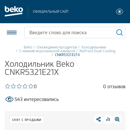
ОФИЦИАЛЬНЫЙ САЙТ
Beko
Охлаждение продуктов
Холодильники
С нижней морозильной камерой
NoFrost Dual Cooling
CNKR5321E21X
Холодильники и морозильники
Холодильник Beko
CNKR5321E21X
Стиральные и сушильные машины
Посудомоечные машины
0
0 отзывов
Плиты
543 интересовались
Встраиваемая техника
СНЯТ С ПРОДАЖИ
Малая бытовая техника