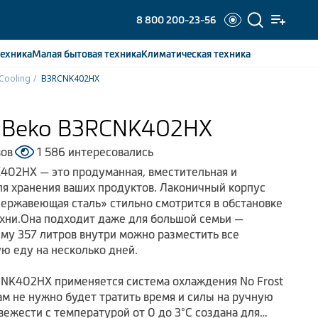
8 800 200-23-56
ехника
Малая бытовая
техника
Климатическая
техника
Cooling
B3RCNK402HX
 Beko B3RCNK402HX
вов
1 586 интересовались
402HX — это продуманная, вместительная и
я хранения ваших продуктов. Лаконичный корпус
нержавеющая сталь» стильно смотрится в обстановке
хни.Она подходит даже для большой семьи —
му 357 литров внутри можно разместить все
ю еду на несколько дней.
CNK402HX применяется система охлаждения No Frost
вам не нужно будет тратить время и силы на ручную
вежести с температурой от 0 до 3°C создана для