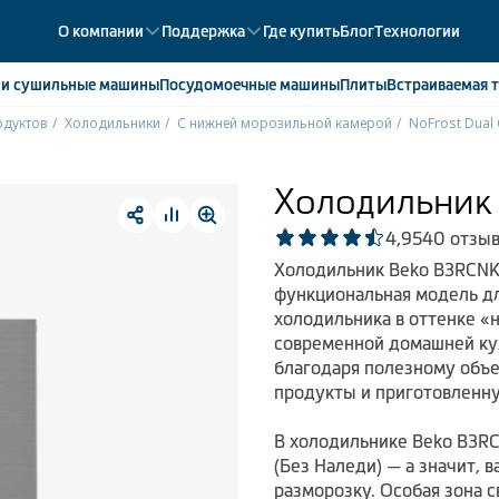
О компании
Поддержка
Где купить
Блог
Технологии
е
и сушильные машины
Посудомоечные
машины
Плиты
Встраиваемая
т
одуктов
Холодильники
С нижней морозильной камерой
NoFrost Dual 
ики
358
ые камеры
43
Холодильник
ые лари
2
4,9
540 отзы
мые холодильники
14
Холодильник Beko B3RCNK
мые морозильные камеры
1
функциональная модель дл
холодильника в оттенке «
современной домашней ку
благодаря полезному объе
продукты и приготовленну
В холодильнике Beko B3R
(Без Наледи) — а значит, 
разморозку. Особая зона с