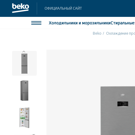
ОФИЦИАЛЬНЫЙ САЙТ
Холодильники
и морозильники
Стиральны
Beko
Охлаждение пр
Холодильники и морозильники
Холодильн
Морозильн
Стиральные и сушильные машины
Морозильн
Посудомоечные машины
Встраивае
Встраивае
Плиты
Встраиваемая техника
Малая бытовая техника
Климатическая техника