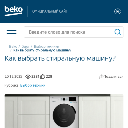
ОФИЦИАЛЬНЫЙ САЙТ
Beko
Блог
Выбор техники
Как выбрать стиральную машину?
Как выбрать стиральную машину?
Холодильники и морозильники
Стиральные и сушильные машины
20.12.2025
Поделиться
2281
228
Посудомоечные машины
Рубрика:
Выбор техники
Плиты
Встраиваемая техника
Малая бытовая техника