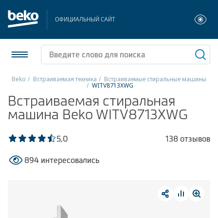
ОФИЦИАЛЬНЫЙ САЙТ
Beko
Встраиваемая техника
Встраиваемые стиральные машины
WITV8713XWG
Холодильники и морозильники
Встраиваемая стиральная
машина Beko WITV8713XWG
Стиральные и сушильные машины
5,0
138 отзывов
Посудомоечные машины
894 интересовались
Плиты
Встраиваемая техника
Малая бытовая техника