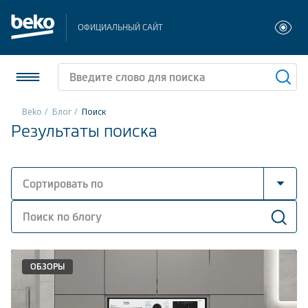
ОФИЦИАЛЬНЫЙ САЙТ
Beko
Блог
Поиск
Результаты поиска
Холодильники и морозильники
Стиральные и сушильные машины
Сортировать по
Посудомоечные машины
Сначала новые
Плиты
Сначала популярные
Встраиваемая техника
ОБЗОРЫ
Малая бытовая техника