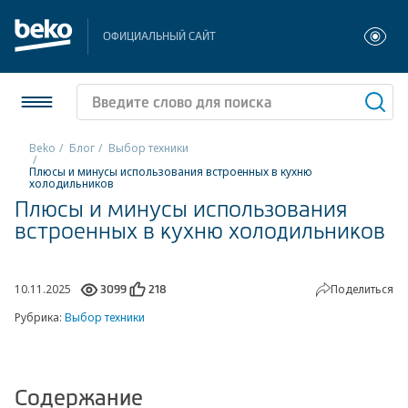
ОФИЦИАЛЬНЫЙ САЙТ
Beko
Блог
Выбор техники
Плюсы и минусы использования встроенных в кухню
Холодильники и морозильники
холодильников
Плюсы и минусы использования
Стиральные и сушильные машины
встроенных в кухню холодильников
Посудомоечные машины
10.11.2025
Поделиться
3099
218
Плиты
Рубрика:
Выбор техники
Встраиваемая техника
Малая бытовая техника
Содержание