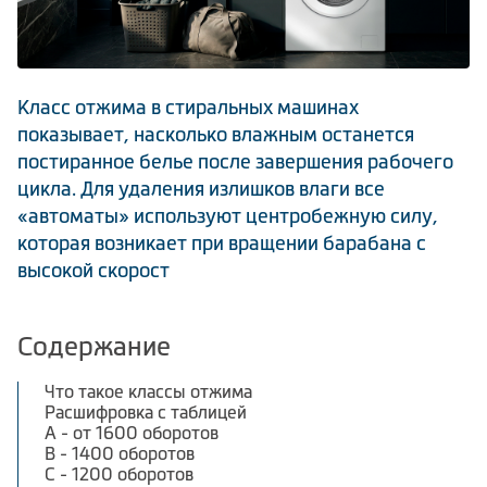
Климатическая техника
Класс отжима в стиральных машинах
0
Сравнить
показывает, насколько влажным останется
постиранное белье после завершения рабочего
цикла. Для удаления излишков влаги все
«автоматы» используют центробежную силу,
которая возникает при вращении барабана с
высокой скорост
Содержание
Что такое классы отжима
Расшифровка с таблицей
А - от 1600 оборотов
B - 1400 оборотов
С - 1200 оборотов