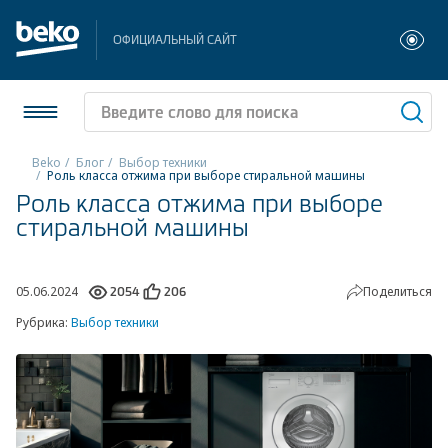
ОФИЦИАЛЬНЫЙ САЙТ
Beko
Блог
Выбор техники
Роль класса отжима при выборе стиральной машины
Роль класса отжима при выборе
Холодильники и морозильники
стиральной машины
Стиральные и сушильные машины
Посудомоечные машины
05.06.2024
Поделиться
2054
206
Рубрика:
Выбор техники
Плиты
Встраиваемая техника
Малая бытовая техника