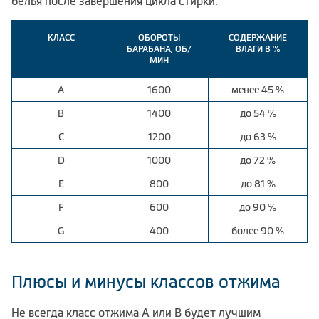
белья после завершения цикла стирки.
КЛАСС
ОБОРОТЫ
СОДЕРЖАНИЕ
БАРАБАНА, ОБ/
ВЛАГИ В %
МИН
A
1600
менее 45 %
B
1400
до 54 %
C
1200
до 63 %
D
1000
до 72 %
E
800
до 81 %
F
600
до 90 %
G
400
более 90 %
Плюсы и минусы классов отжима
Не всегда класс отжима А или В будет лучшим