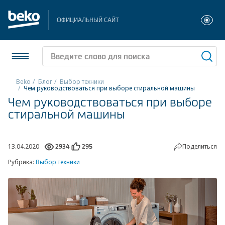
ОФИЦИАЛЬНЫЙ САЙТ
Beko
Блог
Выбор техники
Чем руководствоваться при выборе стиральной машины
Чем руководствоваться при выборе
Холодильники и морозильники
стиральной машины
Стиральные и сушильные машины
Посудомоечные машины
13.04.2020
Поделиться
2934
295
Рубрика:
Выбор техники
Плиты
Встраиваемая техника
Малая бытовая техника