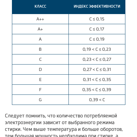
КЛАСС
ИНДЕКС ЭФФЕКТИВНОСТИ
А++
С ≤ 0,15
А+
С ≤ 0,17
А
С ≤ 0,19
B
0,19 < С ≤ 0,23
C
0,23 < С ≤ 0,27
D
0,27 < С ≤ 0,31
E
0,31 < С ≤ 0,35
F
0,35 < С ≤ 0,39
G
0,39 < С
Следует помнить, что количество потребляемой
электроэнергии зависит от выбранного режима
стирки. Чем выше температура и больше оборотов,
тем большая мощность необходима при стирке, а