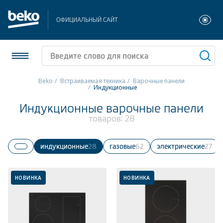
ОФИЦИАЛЬНЫЙ САЙТ
Beko
Встраиваемая техника
Варочные панели
Индукционные
Холодильники и морозильники
Индукционные варочные панели
товаров:
28
Стиральные и сушильные машины
Посудомоечные машины
Индукционные
28
Газовые
62
Электрические
27
Плиты
НОВИНКА
НОВИНКА
Встраиваемая техника
Малая бытовая техника