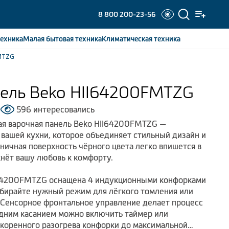
8 800 200-23-56
ехника
Малая бытовая
техника
Климатическая
техника
FMTZG
нель Beko HII64200FMTZG
596 интересовались
ая варочная панель Beko HII64200FMTZG —
вашей кухни, которое объединяет стильный дизайн и
ничная поверхность чёрного цвета легко впишется в
нёт вашу любовь к комфорту.
I64200FMTZG оснащена 4 индукционными конфорками
ыбирайте нужный режим для лёгкого томления или
 Сенсорное фронтальное управление делает процесс
одним касанием можно включить таймер или
коренного разогрева конфорки до максимальной