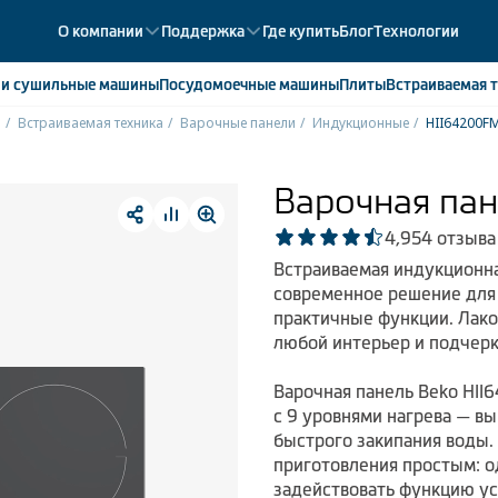
О компании
Поддержка
Где купить
Блог
Технологии
е
и сушильные машины
Посудомоечные
машины
Плиты
Встраиваемая
т
o
Встраиваемая техника
Варочные панели
Индукционные
HII64200
ики
358
ые камеры
43
Варочная па
ые лари
2
4,9
54 отзыва
мые холодильники
14
Встраиваемая индукционн
мые морозильные камеры
1
современное решение для 
практичные функции. Лако
любой интерьер и подчерк
Варочная панель Beko HI
с 9 уровнями нагрева — в
быстрого закипания воды.
приготовления простым: 
задействовать функцию ус