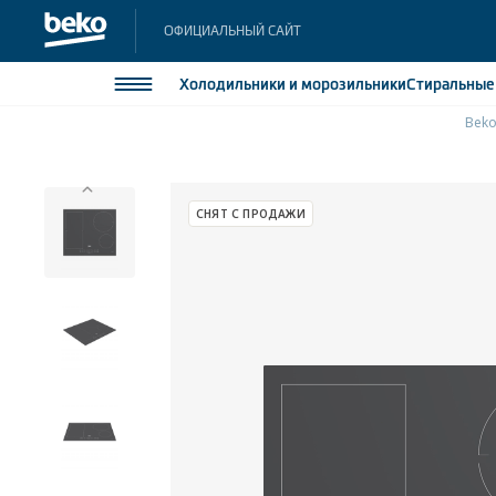
ОФИЦИАЛЬНЫЙ САЙТ
Холодильники
и морозильники
Стиральны
Bek
Холодильники и морозильники
Холодильн
Морозильн
Стиральные и сушильные машины
СНЯТ С ПРОДАЖИ
Морозильн
Посудомоечные машины
Встраивае
Встраивае
Плиты
Встраиваемая техника
Малая бытовая техника
Климатическая техника