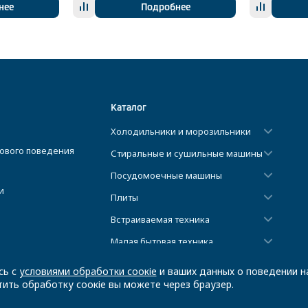
нее
Подробнее
Каталог
Холодильники и морозильники
ового поведения
Стиральные и сушильные машины
Посудомоечные машины
и
Плиты
Встраиваемая техника
Малая бытовая техника
Климатическая техника
сь с
условиями обработки соокіе
и ваших данных о поведении на
ить обработку соокіе вы можете через браузер.