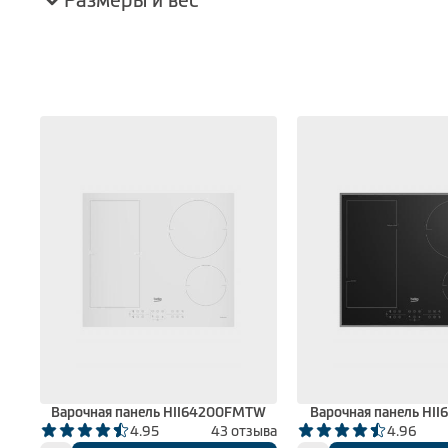
Размеры и вес
Варочная панель HII64200FMTW
Варочная панель HI
вов
4.95
43 отзыва
4.96