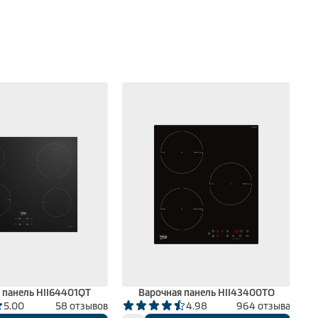
 панель HII64401QT
Варочная панель HII43400TO
5.00
58 отзывов
4.98
964 отзыва