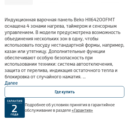
Индукционная варочная панель Beko HII64200FMT
оснащена 4 зонами нагрева, таймером и сенсорным
управлением. В модели предусмотрена возможность
объединения нескольких зон в одну, чтобы
использовать посуду нестандартной формы, например,
казан или утятницу. Дополнительные функции
обеспечивают особую безопасность при
использовании техники: система автоотключения,
защита от перелива, индикация остаточного тепла и
блокировка от случайного нажатия.
Далее
9 уровней нагрева помогут подобрать оптимальные
Где купить
параметры для приготовления ваших любимых блюд.
Функция быстрого нагрева в индукционной варочной
Подробнее об условиях принятия в гарантийное
панели Beko HII64200FMT сэкономит ваше время и
обслуживание в разделе
«Гарантия»
поможет ускорить приготовление блюд. А функция
паузы для всех конфорок сохранит настройки
мощности и таймера для быстрой активации в случае,