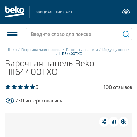
ОФИЦИАЛЬНЫЙ САЙТ
Beko
Встраиваемая техника
Варочные панели
Индукционные
HII64400TXO
Холодильники и морозильники
Варочная панель Beko
HII64400TXO
Стиральные и сушильные машины
5
108 отзывов
Посудомоечные машины
730 интересовались
Плиты
Встраиваемая техника
Малая бытовая техника