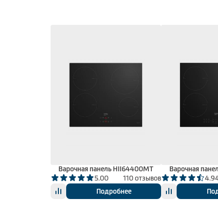
Варочная панель HII64400MT
Варочная пане
5.00
110 отзывов
4.9
Подробнее
По