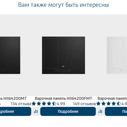
Вам также могут быть интересны
ль HII64200MT
Варочная панель HII64200FMT
Варочная пане
4
134 отзыва
4.99
149 отзывов
4.
дробнее
Подробнее
По