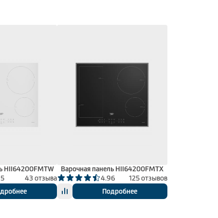
ль HII64200FMTW
Варочная панель HII64200FMTX
95
43 отзыва
4.96
125 отзывов
дробнее
Подробнее