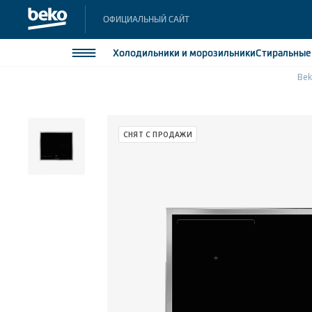
ОФИЦИАЛЬНЫЙ САЙТ
Холодильники
и морозильники
Стиральны
Be
Холодильники и морозильники
Холодильн
Морозильн
Стиральные и сушильные машины
СНЯТ С ПРОДАЖИ
Морозильн
Посудомоечные машины
Встраивае
Встраивае
Плиты
Встраиваемая техника
Малая бытовая техника
Климатическая техника