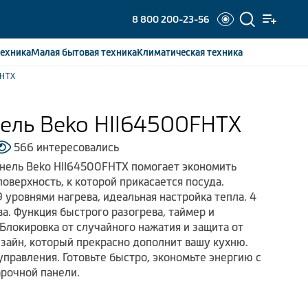
8 800 200-23-56
ехника
Малая бытовая
техника
Климатическая
техника
FHTX
ель Beko HII64500FHTX
566 интересовались
нель Beko HII64500FHTX помогает экономить
поверхность, к которой прикасается посуда.
 уровнями нагрева, идеальная настройка тепла. 4
а. Функция быстрого разогрева, таймер и
Блокировка от случайного нажатия и защита от
зайн, который прекрасно дополнит вашу кухню.
управления. Готовьте быстро, экономьте энергию с
рочной панели.