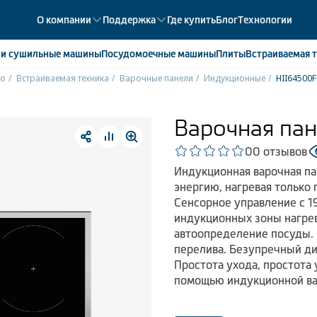
О компании
Поддержка
Где купить
Блог
Технологии
е
и сушильные машины
Посудомоечные
машины
Плиты
Встраиваемая
т
ko
Встраиваемая техника
Варочные панели
Индукционные
HII64500
ики
358
ые камеры
43
Варочная пан
ые лари
2
0
0 отзывов
мые холодильники
14
Индукционная варочная па
мые морозильные камеры
1
энергию, нагревая только 
Сенсорное управление с 19
индукционных зоны нагрев
автоопределение посуды. 
перелива. Безупречный ди
Простота ухода, простота 
помощью индукционной ва