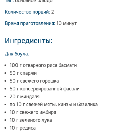
Тип:
основное блюдо
Количество порций:
2
Время приготовления:
10 минут
Ингредиенты:
Для боула:
100 г отварного риса басмати
50 г спаржи
50 г свежего горошка
50 г консервированной фасоли
20 г миндаля
по 10 г свежей мяты, кинзы и базилика
10 г свежего имбиря
10 г зеленого лука
10 г редиса