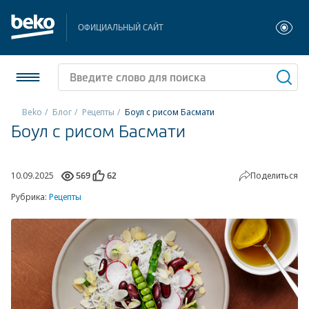
ОФИЦИАЛЬНЫЙ САЙТ
Beko
Блог
Рецепты
Боул с рисом Басмати
Боул с рисом Басмати
Холодильники и морозильники
Стиральные и сушильные машины
10.09.2025
Поделиться
569
62
Рубрика:
Рецепты
Посудомоечные машины
Плиты
Встраиваемая техника
Малая бытовая техника