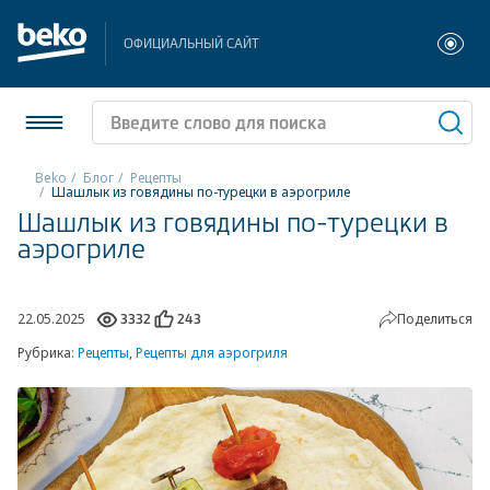
ОФИЦИАЛЬНЫЙ САЙТ
Beko
Блог
Рецепты
Шашлык из говядины по-турецки в аэрогриле
Шашлык из говядины по-турецки в
Холодильники и морозильники
аэрогриле
Стиральные и сушильные машины
Посудомоечные машины
22.05.2025
Поделиться
3332
243
Рубрика:
Рецепты
,
Рецепты для аэрогриля
Плиты
Встраиваемая техника
Малая бытовая техника