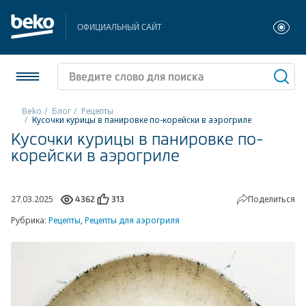
ОФИЦИАЛЬНЫЙ САЙТ
Beko
Блог
Рецепты
Кусочки курицы в панировке по-корейски в аэрогриле
Кусочки курицы в панировке по-
Холодильники и морозильники
корейски в аэрогриле
Стиральные и сушильные машины
Посудомоечные машины
27.03.2025
Поделиться
4362
313
Рубрика:
Рецепты
,
Рецепты для аэрогриля
Плиты
Встраиваемая техника
Малая бытовая техника