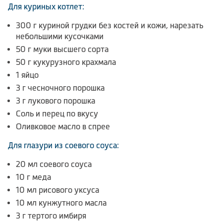
Для куриных котлет:
300 г куриной грудки без костей и кожи, нарезать
небольшими кусочками
50 г муки высшего сорта
50 г кукурузного крахмала
1 яйцо
3 г чесночного порошка
3 г лукового порошка
Соль и перец по вкусу
Оливковое масло в спрее
Для глазури из соевого соуса:
20 мл соевого соуса
10 г меда
10 мл рисового уксуса
10 мл кунжутного масла
3 г тертого имбиря