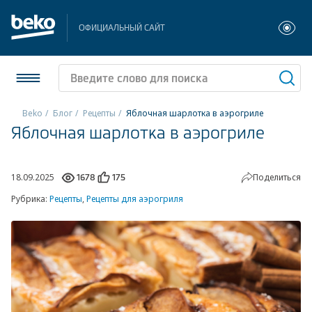
ОФИЦИАЛЬНЫЙ САЙТ
Beko
Блог
Рецепты
Яблочная шарлотка в аэрогриле
Яблочная шарлотка в аэрогриле
Холодильники и морозильники
Стиральные и сушильные машины
18.09.2025
Поделиться
1678
175
Рубрика:
Рецепты
,
Рецепты для аэрогриля
Посудомоечные машины
Плиты
Встраиваемая техника
Малая бытовая техника