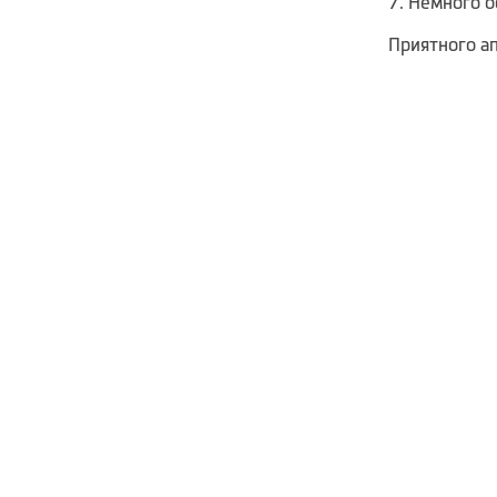
Немного о
Приятного ап