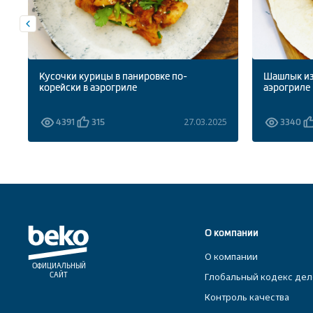
Кусочки курицы в панировке по-
Шашлык из
корейски в аэрогриле
аэрогриле
5
27.03.2025
4391
315
3340
О компании
О компании
ОФИЦИАЛЬНЫЙ
Глобальный кодекс дел
САЙТ
Контроль качества