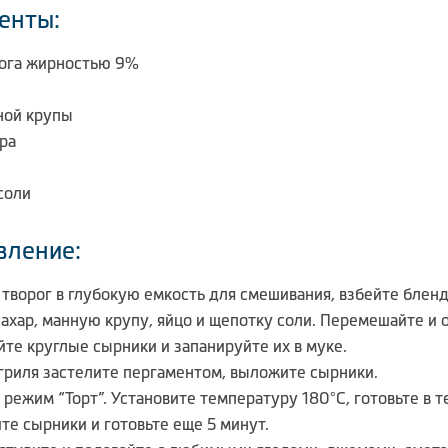
енты:
рога жирностью 9%
нной крупы
ара
соли
вление:
творог в глубокую емкость для смешивания, взбейте блен
ахар, манную крупу, яйцо и щепотку соли. Перемешайте и о
те круглые сырники и запанируйте их в муке.
гриля застелите пергаментом, выложите сырники.
режим “Торт”. Установите температуру 180°С, готовьте в т
те сырники и готовьте еще 5 минут.