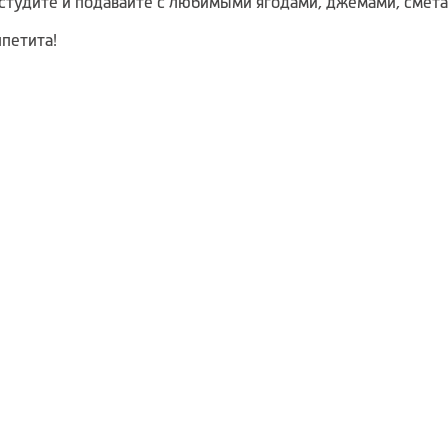
студите и подавайте с любимыми ягодами, джемами, смета
петита!