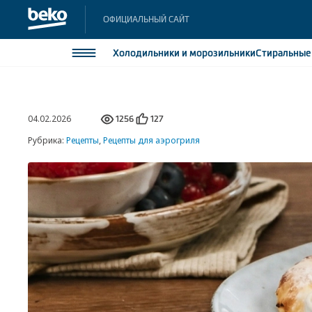
ОФИЦИАЛЬНЫЙ САЙТ
Холодильники
и морозильники
Стиральны
Холодильники и морозильники
Холодильн
04.02.2026
Морозильн
1256
127
Стиральные и сушильные машины
Морозильн
Рубрика:
Рецепты
,
Рецепты для аэрогриля
Посудомоечные машины
Встраивае
Встраивае
Плиты
Встраиваемая техника
Малая бытовая техника
Климатическая техника