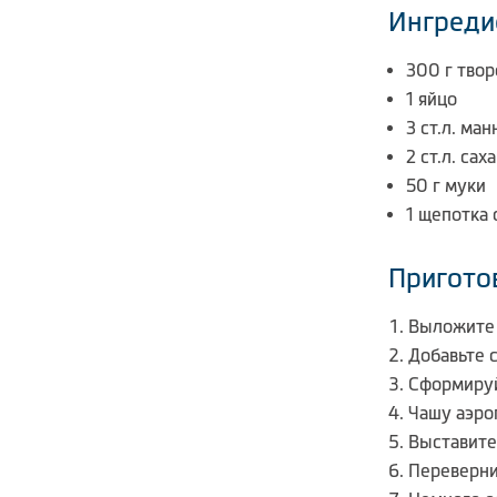
Ингреди
300 г тво
1 яйцо
3 ст.л. ма
2 ст.л. сах
50 г муки
1 щепотка 
Пригото
Выложите 
Добавьте с
Сформируй
Чашу аэро
Выставите 
Переверни