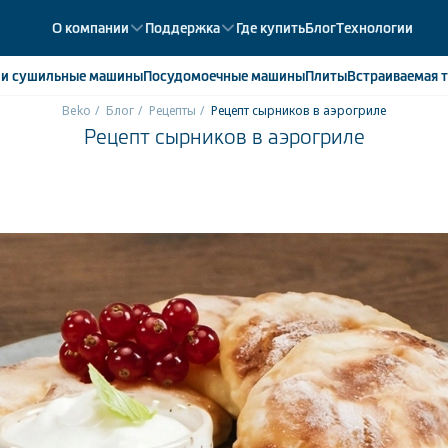
О компании
Поддержка
Где купить
Блог
Технологии
е
и сушильные машины
Посудомоечные
машины
Плиты
Встраиваемая
т
Beko
Блог
Рецепты
Рецепт сырников в аэрогриле
Рецепт сырников в аэрогриле
ики
358
ые камеры
43
ые лари
2
мые холодильники
14
мые морозильные камеры
1