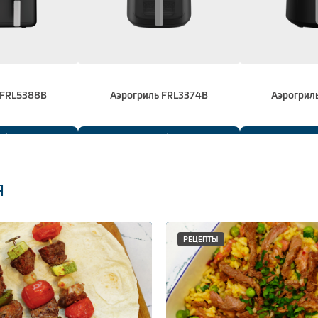
 FRL5388B
Аэрогриль FRL3374B
Аэрогрил
обнее
Подробнее
Подр
я
РЕЦЕПТЫ