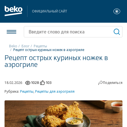
ОФИЦИАЛЬНЫЙ САЙТ
Beko
Блог
Рецепты
Рецепт острых куриных ножек в аэрогриле
Рецепт острых куриных ножек в
Холодильники и морозильники
аэрогриле
Стиральные и сушильные машины
Посудомоечные машины
18.02.2026
Поделиться
1028
103
Рубрика:
Рецепты
,
Рецепты для аэрогриля
Плиты
Встраиваемая техника
Малая бытовая техника