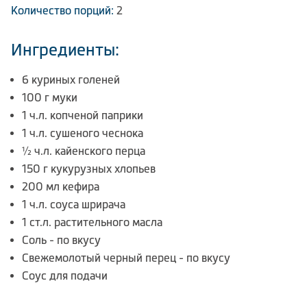
Количество порций:
2
Ингредиенты:
6 куриных голеней
100 г муки
1 ч.л. копченой паприки
1 ч.л. сушеного чеснока
½ ч.л. кайенского перца
150 г кукурузных хлопьев
200 мл кефира
1 ч.л. соуса шрирача
1 ст.л. растительного масла
Соль - по вкусу
Свежемолотый черный перец - по вкусу
Соус для подачи