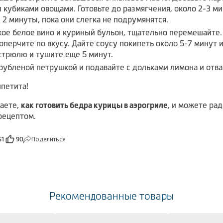
 кубиками овощами. Готовьте до размягчения, около 2-3 м
 2 минуты, пока они слегка не подрумянятся.
хое белое вино и куриный бульон, тщательно перемешайте.
оперчите по вкусу. Дайте соусу покипеть около 5-7 минут 
стрюлю и тушите еще 5 минут.
рубленой петрушкой и подавайте с дольками лимона и отв
петита!
наете,
как готовить бедра курицы в аэрогриле
, и можете рад
рецептом.
Поделиться
51
90
Рекомендованные товары