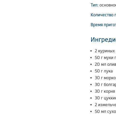
Тип:
основно
Количество 
Время приго
Ингреди
2 куриных 
50 г муки 
20 мл оли
50 г лука
30 г морко
30 г болга
30 г корня
30 г цукки
2 измельч
50 мл сухо