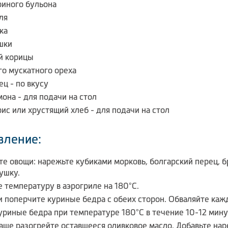
риного бульона
ля
ка
шки
ой корицы
го мускатного ореха
ец - по вкусу
она - для подачи на стол
ис или хрустящий хлеб - для подачи на стол
вление:
те овощи: нарежьте кубиками морковь, болгарский перец, б
ушку.
е температуру в аэрогриле на 180°C.
и поперчите куриные бедра с обеих сторон. Обваляйте кажд
куриные бедра при температуре 180°C в течение 10-12 мину
чаше разогрейте оставшееся оливковое масло. Добавьте на