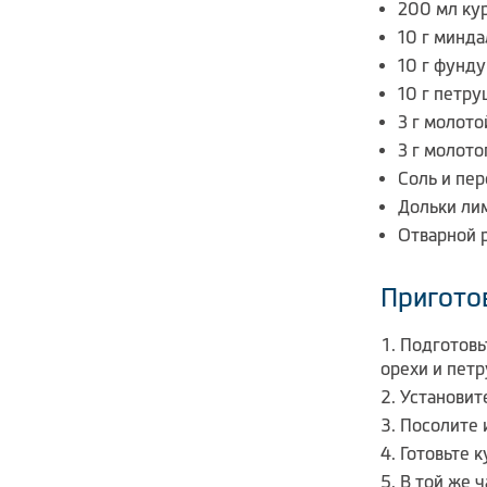
200 мл ку
10 г минда
10 г фунду
10 г петру
3 г молот
3 г молото
Соль и пер
Дольки лим
Отварной р
Пригото
Подготовь
орехи и петр
Установит
Посолите 
Готовьте 
В той же 