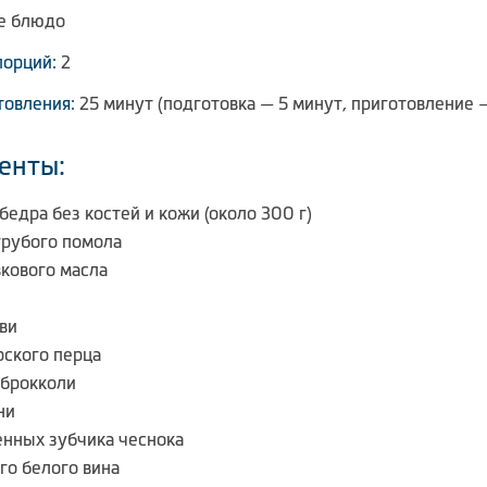
е блюдо
порций:
2
товления:
25 минут (подготовка — 5 минут, приготовление 
енты:
бедра без костей и кожи (около 300 г)
грубого помола
вкового масла
ви
рского перца
 брокколи
ни
енных зубчика чеснока
го белого вина