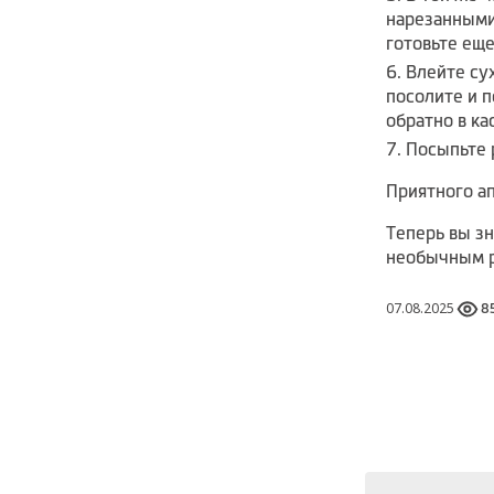
нарезанными
готовьте еще
Влейте су
посолите и п
обратно в ка
Посыпьте 
Приятного ап
Теперь вы з
необычным 
07.08.2025
8