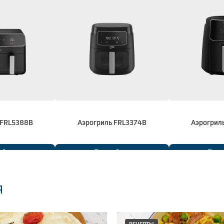
 FRL5388B
Аэрогриль FRL3374B
Аэрогрил
обнее
Подробнее
Подр
я
РЕЦЕПТЫ