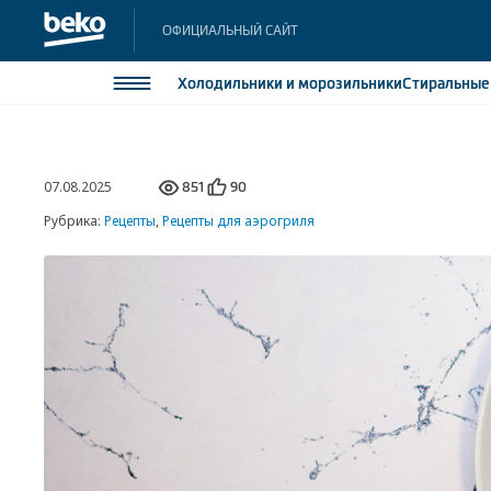
ОФИЦИАЛЬНЫЙ САЙТ
Холодильники
и морозильники
Стиральны
Холодильники и морозильники
Холодильн
07.08.2025
Морозильн
851
90
Стиральные и сушильные машины
Морозильн
Рубрика:
Рецепты
,
Рецепты для аэрогриля
Посудомоечные машины
Встраивае
Встраивае
Плиты
Встраиваемая техника
Малая бытовая техника
Климатическая техника