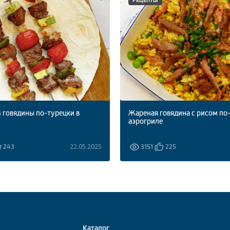
 говядины по-турецки в
Жареная говядина с рисом по
аэрогриле
22.05.2025
243
3151
225
Каталог