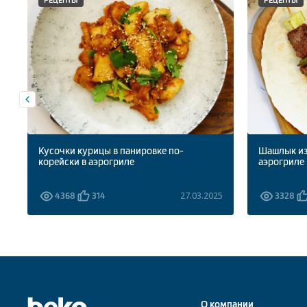
Кусочки курицы в панировке по-
Шашлык из
корейски в аэрогриле
аэрогриле
5
27.03.2025
4368
314
3328
О компании