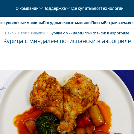
О компании
Поддержка
Где купить
Блог
Технологии
е
и сушильные машины
Посудомоечные
машины
Плиты
Встраиваемая
т
Beko
Блог
Рецепты
Курица с миндалем по-испански в аэрогриле
Курица с миндалем по-испански в аэрогриле
ики
358
ые камеры
43
ые лари
2
мые холодильники
14
мые морозильные камеры
1