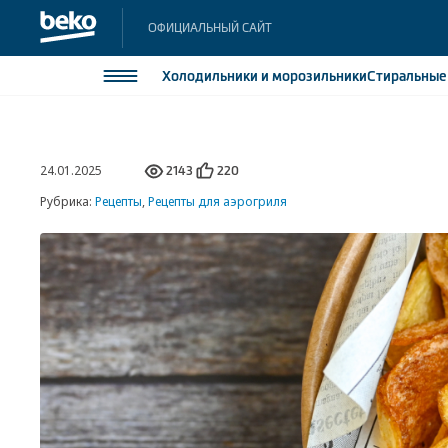
ОФИЦИАЛЬНЫЙ САЙТ
Холодильники
и морозильники
Стиральны
Холодильники и морозильники
Холодильн
24.01.2025
Морозильн
2143
220
Стиральные и сушильные машины
Морозильн
Рубрика:
Рецепты
,
Рецепты для аэрогриля
Посудомоечные машины
Встраивае
Встраивае
Плиты
Встраиваемая техника
Малая бытовая техника
Климатическая техника