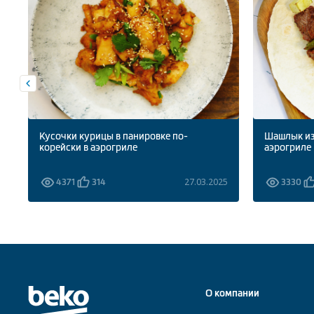
Кусочки курицы в панировке по-
Шашлык из
корейски в аэрогриле
аэрогриле
5
27.03.2025
4371
314
3330
О компании