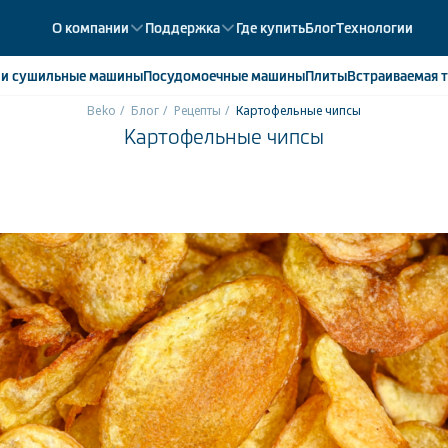
О компании
Поддержка
Где купить
Блог
Технологии
е
и сушильные машины
Посудомоечные
машины
Плиты
Встраиваемая
т
Beko
Блог
Рецепты
Картофельные чипсы
Картофельные чипсы
ики
358
ые камеры
43
ые лари
2
мые холодильники
14
мые морозильные камеры
1