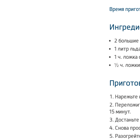
Время приго
Ингреди
2 большие
1 литр льд
1 ч. ложка
½ ч. ложки
Пригото
Нарежьте 
Переложит
15 минут.
Достаньте
Снова про
Разогрейт