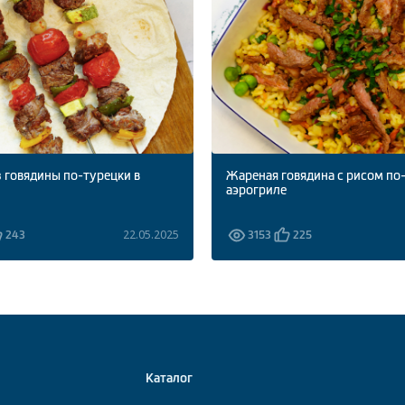
 говядины по-турецки в
Жареная говядина с рисом по
аэрогриле
22.05.2025
243
3153
225
Каталог