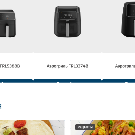
 FRL5388B
Аэрогриль FRL3374B
Аэрогрил
обнее
Подробнее
Подр
я
РЕЦЕПТЫ