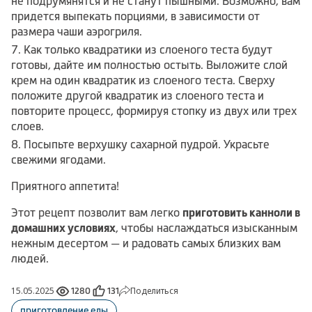
не подрумянятся и не станут пышными. Возможно, вам
придется выпекать порциями, в зависимости от
размера чаши аэрогриля.
Как только квадратики из слоеного теста будут
готовы, дайте им полностью остыть. Выложите слой
крем на один квадратик из слоеного теста. Сверху
положите другой квадратик из слоеного теста и
повторите процесс, формируя стопку из двух или трех
слоев.
Посыпьте верхушку сахарной пудрой. Украсьте
свежими ягодами.
Приятного аппетита!
Этот рецепт позволит вам легко
приготовить канноли в
домашних условиях
, чтобы наслаждаться изысканным
нежным десертом — и радовать самых близких вам
людей.
15.05.2025
Поделиться
1280
131
приготовление еды