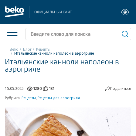
ОФИЦИАЛЬНЫЙ САЙТ
Beko
Блог
Рецепты
Итальянские канноли наполеон в аэрогриле
Итальянские канноли наполеон в
Холодильники и морозильники
аэрогриле
Стиральные и сушильные машины
Посудомоечные машины
15.05.2025
Поделиться
1280
131
Рубрика:
Рецепты
,
Рецепты для аэрогриля
Плиты
Встраиваемая техника
Малая бытовая техника