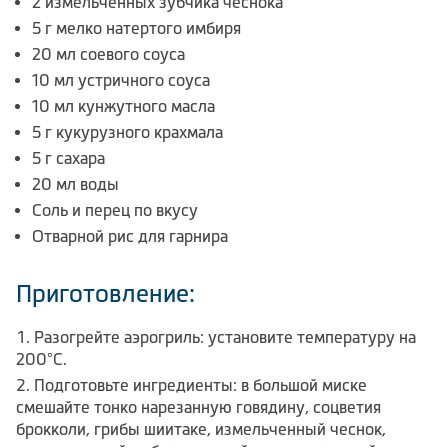
2 измельченных зубчика чеснока
5 г мелко натертого имбиря
20 мл соевого соуса
10 мл устричного соуса
10 мл кунжутного масла
5 г кукурузного крахмала
5 г сахара
20 мл воды
Соль и перец по вкусу
Отварной рис для гарнира
Приготовление:
Разогрейте аэрогриль: установите температуру на
200°C.
Подготовьте ингредиенты: в большой миске
смешайте тонко нарезанную говядину, соцветия
брокколи, грибы шиитаке, измельченный чеснок,