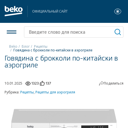
ОФИЦИАЛЬНЫЙ САЙТ
Beko
Блог
Рецепты
Говядина с брокколи по-китайски в аэрогриле
Говядина с брокколи по-китайски в
Холодильники и морозильники
аэрогриле
Стиральные и сушильные машины
Посудомоечные машины
10.01.2025
Поделиться
1323
137
Рубрика:
Рецепты
,
Рецепты для аэрогриля
Плиты
Встраиваемая техника
Малая бытовая техника